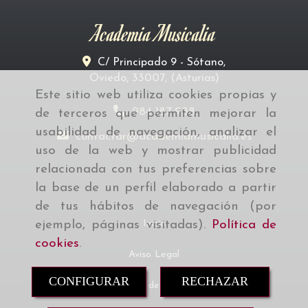
Academia Musicalia
C/ Principado 9 - Sótano,
Oviedo
,
33007
,
(Asturias)
Este sitio web utiliza cookies propias y
984 187 988
de terceros que permiten mejorar la
usabilidad de navegación, analizar el
contactar
academiamusicalia.es
uso de la web y mostrar publicidad
relacionada con tus preferencias sobre
la base de un perfil elaborado a partir
de tus hábitos de navegación (por
ejemplo, páginas visitadas).
Política de
Inicio
cookies
.
Aviso Legal
CONFIGURAR
RECHAZAR
Política de cookies