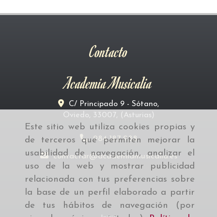
Contacto
Academia Musicalia
C/ Principado 9 - Sótano,
Oviedo
,
33007
,
(Asturias)
Este sitio web utiliza cookies propias y
984 187 988
de terceros que permiten mejorar la
usabilidad de navegación, analizar el
contactar
academiamusicalia.es
uso de la web y mostrar publicidad
relacionada con tus preferencias sobre
la base de un perfil elaborado a partir
de tus hábitos de navegación (por