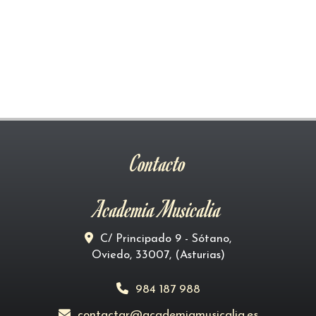
Contacto
Academia Musicalia
C/ Principado 9 - Sótano,
Oviedo
,
33007
,
(Asturias)
984 187 988
contactar
academiamusicalia.es